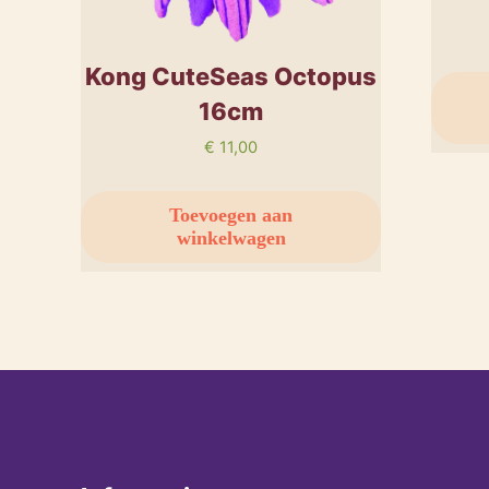
Kong CuteSeas Octopus
16cm
€
11,00
Toevoegen aan
winkelwagen