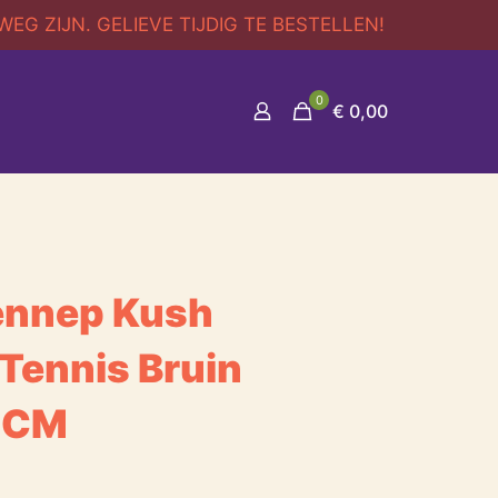
G ZIJN. GELIEVE TIJDIG TE BESTELLEN!
0
€ 0,00
ennep Kush
Tennis Bruin
4CM