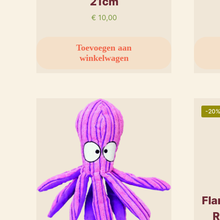
21cm
€
10,00
Toevoegen aan
winkelwagen
-20
Fla
R