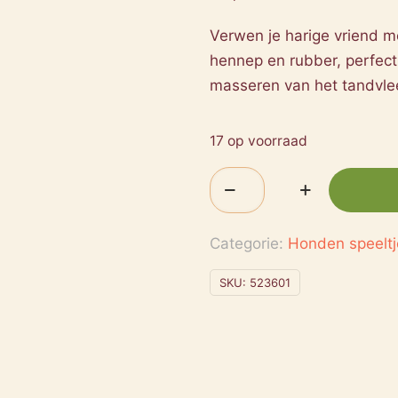
Verwen je harige vriend m
hennep en rubber, perfect
masseren van het tandvle
17 op voorraad
Flamingo
Hennep
Kush
Categorie:
Honden speeltj
Knoopbeen
Tennis
SKU:
523601
Bruin
28x6,4x6,4CM
aantal