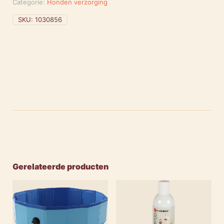
Categorie:
Honden verzorging
aantal
SKU:
1030856
Gerelateerde producten