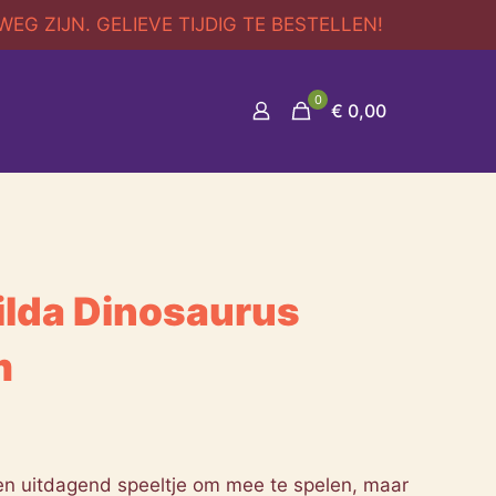
G ZIJN. GELIEVE TIJDIG TE BESTELLEN!
0
€ 0,00
ilda Dinosaurus
m
 een uitdagend speeltje om mee te spelen, maar