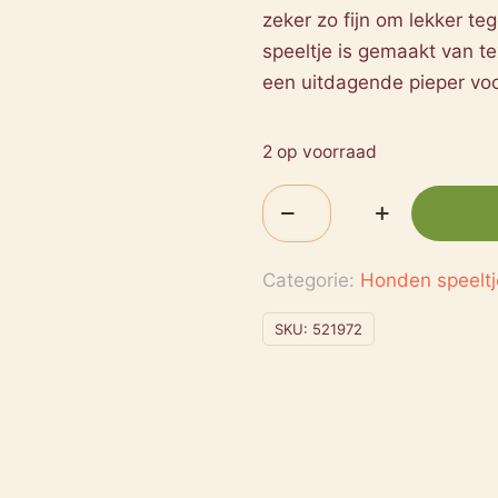
zeker zo fijn om lekker t
speeltje is gemaakt van te
een uitdagende pieper voo
2 op voorraad
Flamingo
Wilda
Dinosaurus
Categorie:
Honden speeltj
Oranje
25cm
SKU:
521972
aantal