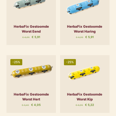
HerbaFix Gestoomde
HerbaFix Gestoomde
Worst Eend
Worst Haring
Oorspronkelijke
Huidige
Oorspronkelijke
Huidige
€
5,91
€
5,91
€
6,95
€
6,95
prijs
prijs
prijs
prijs
was:
is:
was:
is:
€ 6,95.
€ 5,91.
€ 6,95.
€ 5,91.
-25%
-25%
HerbaFix Gestoomde
HerbaFix Gestoomde
Worst Hert
Worst Kip
Oorspronkelijke
Huidige
Oorspronkelijke
Huidige
€
4,05
€
5,22
€
5,40
€
6,95
prijs
prijs
prijs
prijs
was:
is:
was:
is: