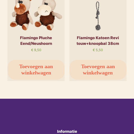
Flamingo Pluche
Flamingo Katoen Revi
Eend/Neushoorn
touw+knoopbal 38cm
€
9,50
€
5,50
Toevoegen aan
Toevoegen aan
winkelwagen
winkelwagen
Informatie