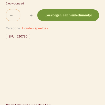
2 op voorraad
Flamingo
Toevoegen aan winkelmandje
Kiga
Aap
Zwart
Categorie:
Honden speeltjes
30cm
aantal
SKU:
520780